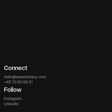
C
o
n
n
e
c
t
h
e
l
l
o
@
w
e
a
r
e
h
e
a
v
y
.
c
o
m
+
4
5
7
0
6
0
5
8
0
1
F
o
l
l
o
w
I
n
s
t
a
g
r
a
m
L
i
n
k
e
d
I
n