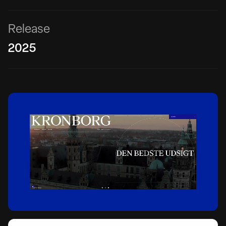
R
e
l
e
a
s
e
2
0
2
5