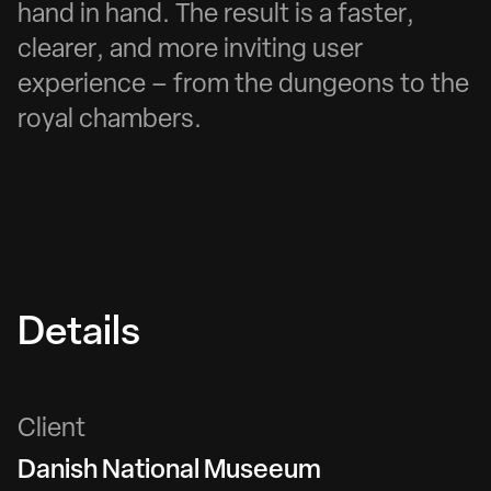
h
a
n
d
i
n
h
a
n
d
.
T
h
e
r
e
s
u
l
t
i
s
a
f
a
s
t
e
r
,
c
l
e
a
r
e
r
,
a
n
d
m
o
r
e
i
n
v
i
t
i
n
g
u
s
e
r
e
x
p
e
r
i
e
n
c
e
–
f
r
o
m
t
h
e
d
u
n
g
e
o
n
s
t
o
t
h
e
r
o
y
a
l
c
h
a
m
b
e
r
s
.
D
e
t
a
i
l
s
C
l
i
e
n
t
D
a
n
i
s
h
N
a
t
i
o
n
a
l
M
u
s
e
e
u
m