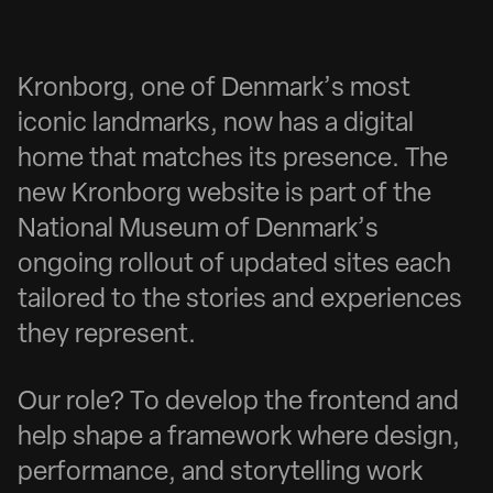
K
r
o
n
b
o
r
g
,
o
n
e
o
f
D
e
n
m
a
r
k
’
s
m
o
s
t
i
c
o
n
i
c
l
a
n
d
m
a
r
k
s
,
n
o
w
h
a
s
a
d
i
g
i
t
a
l
h
o
m
e
t
h
a
t
m
a
t
c
h
e
s
i
t
s
p
r
e
s
e
n
c
e
.
T
h
e
n
e
w
K
r
o
n
b
o
r
g
w
e
b
s
i
t
e
i
s
p
a
r
t
o
f
t
h
e
N
a
t
i
o
n
a
l
M
u
s
e
u
m
o
f
D
e
n
m
a
r
k
’
s
o
n
g
o
i
n
g
r
o
l
l
o
u
t
o
f
u
p
d
a
t
e
d
s
i
t
e
s
e
a
c
h
t
a
i
l
o
r
e
d
t
o
t
h
e
s
t
o
r
i
e
s
a
n
d
e
x
p
e
r
i
e
n
c
e
s
t
h
e
y
r
e
p
r
e
s
e
n
t
.
O
u
r
r
o
l
e
?
T
o
d
e
v
e
l
o
p
t
h
e
f
r
o
n
t
e
n
d
a
n
d
h
e
l
p
s
h
a
p
e
a
f
r
a
m
e
w
o
r
k
w
h
e
r
e
d
e
s
i
g
n
,
p
e
r
f
o
r
m
a
n
c
e
,
a
n
d
s
t
o
r
y
t
e
l
l
i
n
g
w
o
r
k