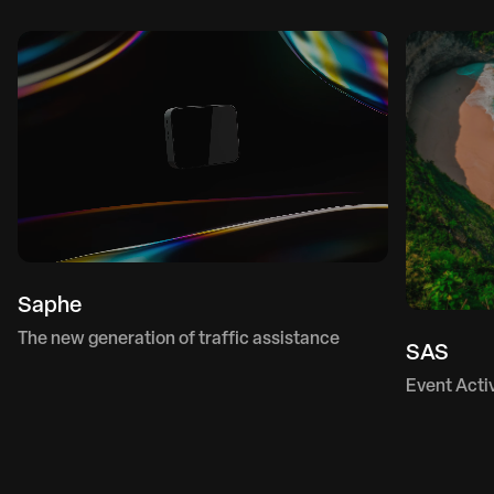
Explore
Saphe
The new generation of traffic assistance
SAS
Event Acti